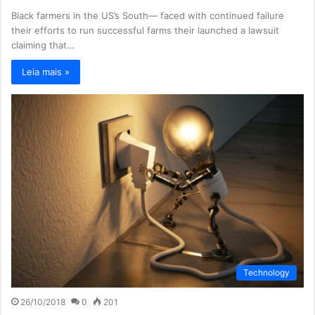
Black farmers in the US’s South— faced with continued failure
their efforts to run successful farms their launched a lawsuit
claiming that…
Leia mais »
Technology
26/10/2018
0
201