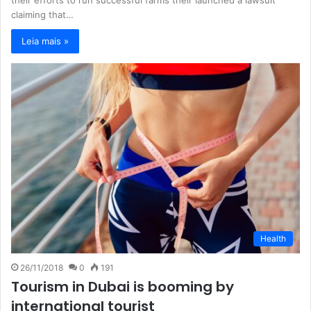
their efforts to run successful farms their launched a lawsuit
claiming that…
Leia mais »
Health
26/11/2018
0
191
Tourism in Dubai is booming by
international tourist