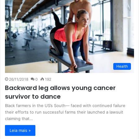
Health
26/11/2018
0
192
Backward leg allows young cancer
survivor to dance
Black farmers in the US’s South— faced with continued failure
their efforts to run successful farms their launched a lawsuit
claiming that…
Leia mais »