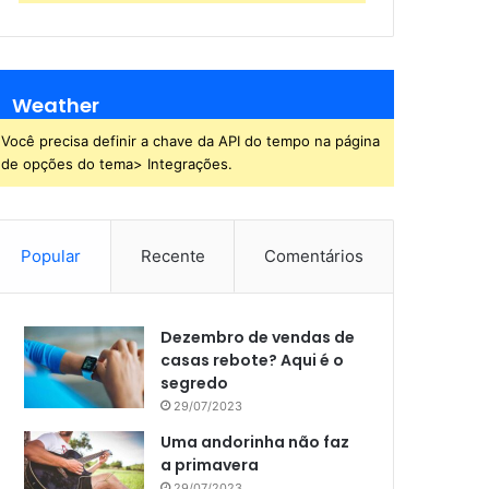
Weather
Você precisa definir a chave da API do tempo na página
de opções do tema> Integrações.
Popular
Recente
Comentários
Dezembro de vendas de
casas rebote? Aqui é o
segredo
29/07/2023
Uma andorinha não faz
a primavera
29/07/2023