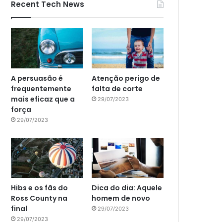
Recent Tech News
A persuasão é
Atenção perigo de
frequentemente
falta de corte
mais eficaz que a
29/07/2023
força
29/07/2023
Hibs e os fãs do
Dica do dia: Aquele
Ross County na
homem de novo
final
29/07/2023
29/07/2023