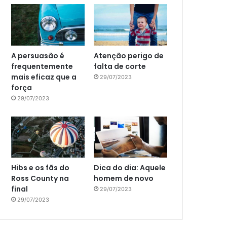
A persuasão é
Atenção perigo de
frequentemente
falta de corte
mais eficaz que a
29/07/2023
força
29/07/2023
Hibs e os fãs do
Dica do dia: Aquele
Ross County na
homem de novo
final
29/07/2023
29/07/2023