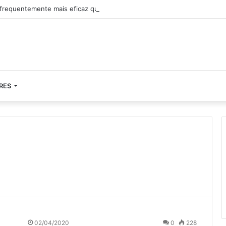
frequentemente mais eficaz que a força
RES
02/04/2020
0
228