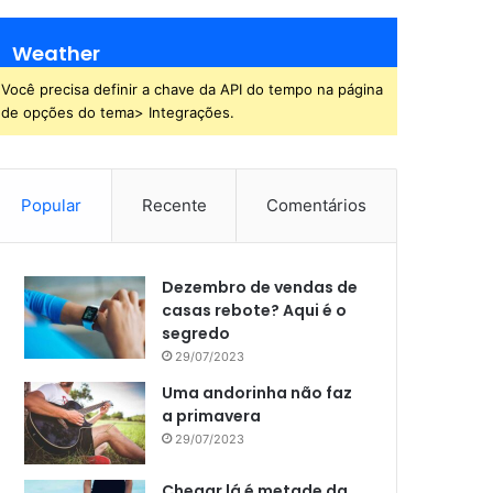
Weather
Você precisa definir a chave da API do tempo na página
de opções do tema> Integrações.
Popular
Recente
Comentários
Dezembro de vendas de
casas rebote? Aqui é o
segredo
29/07/2023
Uma andorinha não faz
a primavera
29/07/2023
Chegar lá é metade da