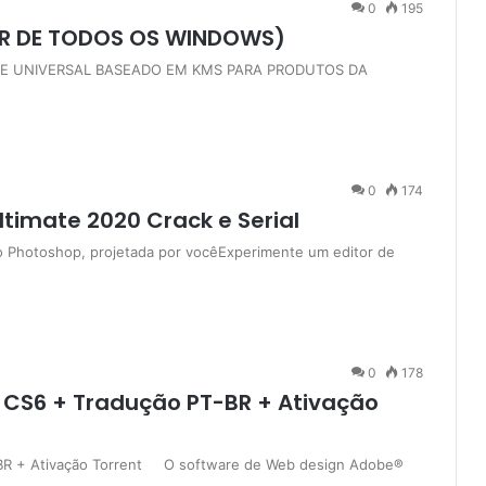
0
195
OR DE TODOS OS WINDOWS)
INE UNIVERSAL BASEADO EM KMS PARA PRODUTOS DA
0
174
timate 2020 Crack e Serial
do Photoshop, projetada por vocêExperimente um editor de
0
178
S6 + Tradução PT-BR + Ativação
R + Ativação Torrent O software de Web design Adobe®