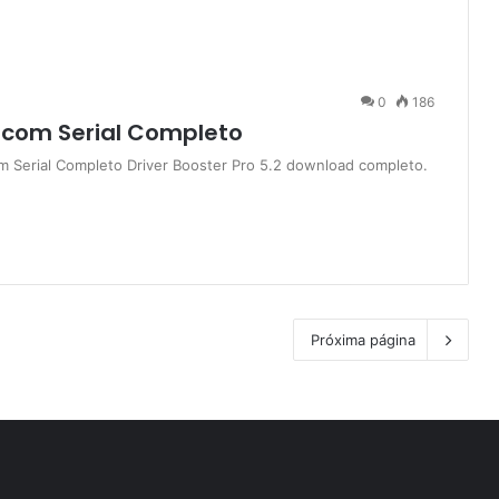
0
186
2 com Serial Completo
om Serial Completo Driver Booster Pro 5.2 download completo.
Próxima página