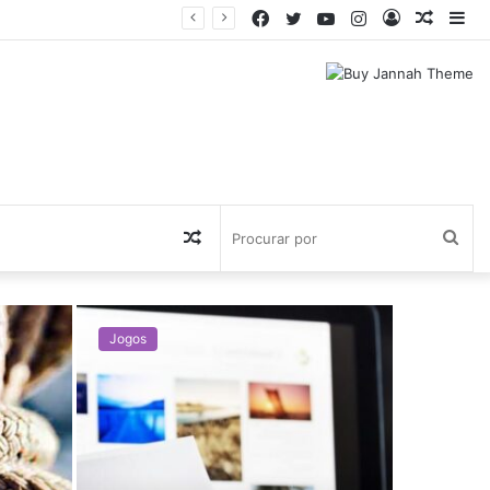
Facebook
Twitter
YouTube
Instagram
Entrar
Artigo
Bar
aleatór
Lat
Artigo
Pro
aleatório
por
Jogos
Jogos