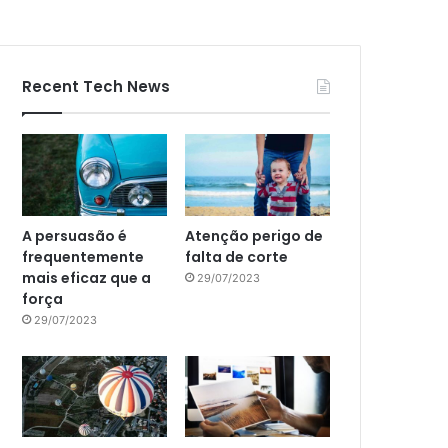
Recent Tech News
A persuasão é
Atenção perigo de
frequentemente
falta de corte
mais eficaz que a
29/07/2023
força
29/07/2023