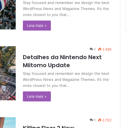
Stay focused and remember we design the best
WordPress News and Magazine Themes. It’s the
ones closest to you that…
Leia mais »
1
2.465
Detalhes da Nintendo Next
Miitomo Update
Stay focused and remember we design the best
WordPress News and Magazine Themes. It’s the
ones closest to you that…
Leia mais »
1
2.702
Killing Floor 2 New