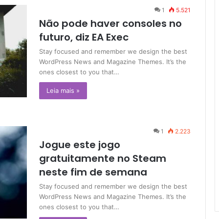
1
5.521
Não pode haver consoles no
futuro, diz EA Exec
Stay focused and remember we design the best
WordPress News and Magazine Themes. It’s the
ones closest to you that…
Leia mais »
1
2.223
Jogue este jogo
gratuitamente no Steam
neste fim de semana
Stay focused and remember we design the best
WordPress News and Magazine Themes. It’s the
ones closest to you that…