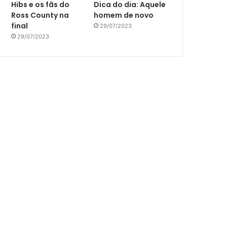
Hibs e os fãs do
Dica do dia: Aquele
Ross County na
homem de novo
final
29/07/2023
29/07/2023