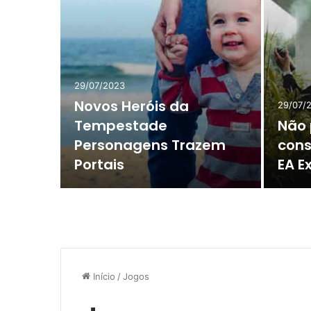
29/07/2023
Novos Heróis da
29/07/
Tempestade
Não 
o jogo
Personagens Trazem
cons
n
Portais
EA E
Início
/
Jogos